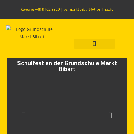
vs.marktbibart@t-online.de
Kontakt: +49 9162 8329 |
Was uns wichtig ist
Offener Ganztag
Schulfest an der Grundschule Markt
Bibart
Schulfest
Allgemein