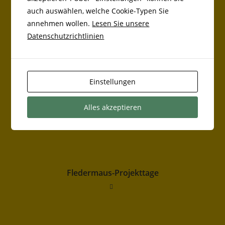
auch auswählen, welche Cookie-Typen Sie
DAS KÖNNTE DIR AUCH GEFALLEN
annehmen wollen.
Lesen Sie unsere
Datenschutzrichtlinien
Autorenlesung
Einstellungen
Gesundheitspass
Alles akzeptieren
Fledermaus-Projekttage