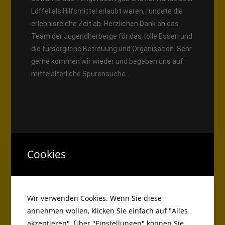
Löffel als Hilfsmittel erlaubt waren, rundete die
erlebnisreiche Zeit ab. Herzlichen Dank an das
Team der Jugendherberge für das tolle Essen und
die fürsorgliche Betreuung und Organisation. Sehr
gerne kommen wir wieder und begeben uns auf
mittelalterliche Spurensuche.
Cookies
Wir verwenden Cookies. Wenn Sie diese
annehmen wollen, klicken Sie einfach auf "Alles
akzeptieren". Über "Einstellungen" können Sie