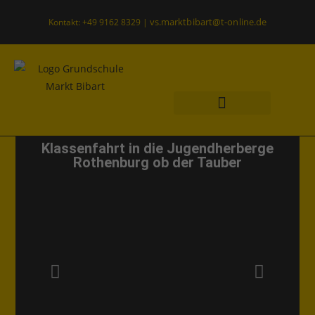
vs.marktbibart@t-online.de
Kontakt: +49 9162 8329 |
Was uns wichtig ist
Offener Ganztag
Klassenfahrt in die Jugendherberge
Rothenburg ob der Tauber
Klassenfahrt
Allgemein