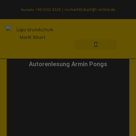
vs.marktbibart@t-online.de
Kontakt: +49 9162 8329 |
Was uns wichtig ist
Offener Ganztag
Autorenlesung Armin Pongs
Autorenlesung
Allgemein