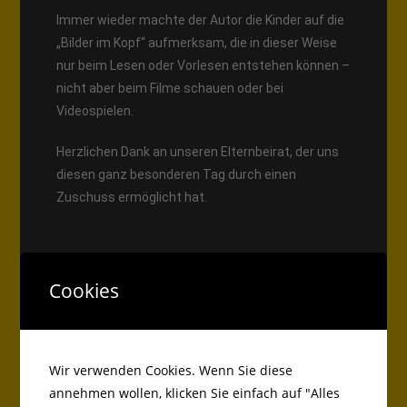
Immer wieder machte der Autor die Kinder auf die
„Bilder im Kopf“ aufmerksam, die in dieser Weise
nur beim Lesen oder Vorlesen entstehen können –
nicht aber beim Filme schauen oder bei
Videospielen.
Herzlichen Dank an unseren Elternbeirat, der uns
diesen ganz besonderen Tag durch einen
Zuschuss ermöglicht hat.
Cookies
Wir verwenden Cookies. Wenn Sie diese
annehmen wollen, klicken Sie einfach auf "Alles