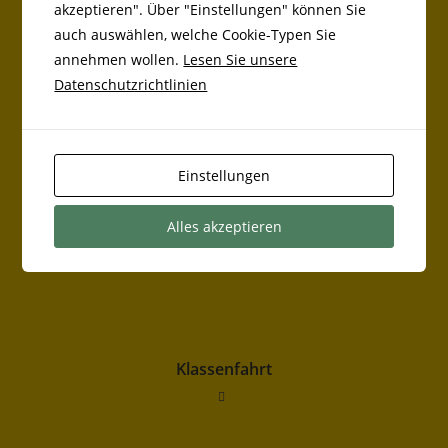
akzeptieren". Über "Einstellungen" können Sie
auch auswählen, welche Cookie-Typen Sie
annehmen wollen.
Lesen Sie unsere
DAS KÖNNTE DIR AUCH GEFALLEN
Datenschutzrichtlinien
Ankündigung Sponsorenlauf an der Grundschule
Markt Bibart
Einstellungen
Alles akzeptieren
Auszeichung als Umweltschule
Klassenfahrt