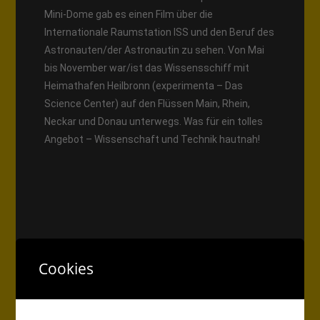
Mini-Dome gab es einen Film über die
Internationale Raumstation ISS und den Beruf des
Astronauten/der Astronautin zu sehen. Von Mai
bis November war/ist das Wissensschiff mit
Heimathafen Heilbronn (experimenta – Das
Science Center) auf den Flüssen Main, Rhein,
Neckar und Donau unterwegs. Was für ein tolles
Angebot – Wissenschaft und Technik hautnah!
Cookies