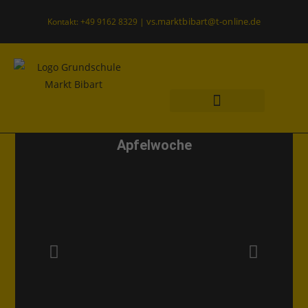
vs.marktbibart@t-online.de
Kontakt: +49 9162 8329 |
Was uns wichtig ist
Offener Ganztag
Apfelwoche
Apfelwoche
Allgemein