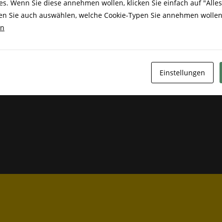
s. Wenn Sie diese annehmen wollen, klicken Sie einfach auf "Alles
den LKW für das Training organisiert hat, sowie an die Polizisten,
nen Sie auch auswählen, welche Cookie-Typen Sie annehmen wolle
g gestellt haben.
en
Einstellungen