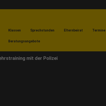
Klassen
Sprechstunden
Elternbeirat
Termine
Beratungsangebote
rstraining mit der Polizei
aining mit der Polizei