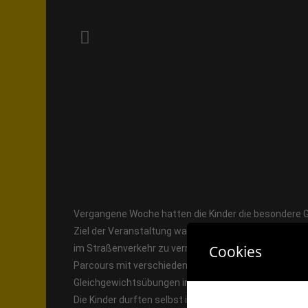
Vergangene Woche hatten die Kinder die besondere G
Ziel der Veranstaltung war es, den jungen Radfahrer
Cookies
im Straßenverkehr zu vermitteln. In mehreren Durch
Parcours mit verschiedenen Hindernissen. Dabei stan
Gleichgewichtsübungen im Fokus. Ein weiteres Highlig
Die Kinder durften selbst in einen LKW steigen und erl