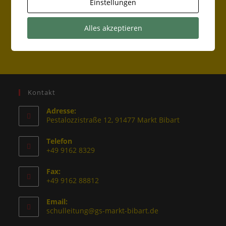
Einstellungen
Lauftag an der Grundschule Markt Bibart
Alles akzeptieren
Basketball
Kontakt
Adresse:
Pestalozzistraße 12, 91477 Markt Bibart
Telefon
+49 9162 8329
Fax:
+49 9162 88812
Email:
schulleitung@gs-markt-bibart.de