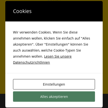
Antolin
Cookies
Kreisbücherei
Wir verwenden Cookies. Wenn Sie diese
annehmen wollen, klicken Sie einfach auf "Alles
akzeptieren". Über "Einstellungen" können Sie
Beiträge
auch auswählen, welche Cookie-Typen Sie
annehmen wollen.
Lesen Sie unsere
Markt Bibarter Grundschüler als Balltester bei Adidas
Datenschutzrichtlinien
Lauftag an der Grundschule Markt Bibart
Basketball
Einstellungen
Alles akzeptieren
Kontakt