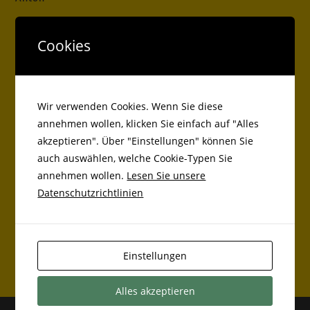
Cookies
Antolin
Kreisbücherei
Wir verwenden Cookies. Wenn Sie diese
annehmen wollen, klicken Sie einfach auf "Alles
akzeptieren". Über "Einstellungen" können Sie
auch auswählen, welche Cookie-Typen Sie
Beiträge
annehmen wollen.
Lesen Sie unsere
Markt Bibarter Grundschüler als Balltester bei Adidas
Datenschutzrichtlinien
Lauftag an der Grundschule Markt Bibart
Basketball
Einstellungen
Alles akzeptieren