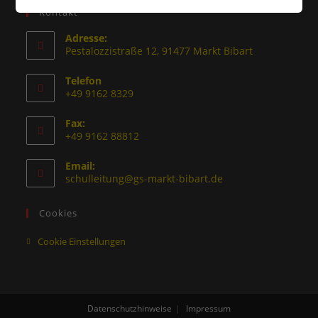
Kontakt
Adresse:
Pestalozzistraße 12, 91477 Markt Bibart
Telefon
+49 9162 8329
Fax:
+49 9162 88812
Email:
schulleitung@gs-markt-bibart.de
Cookies
Cookie Einstellungen
Datenschutzhinweise
Impressum