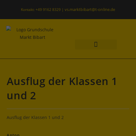
vs.marktbibart@t-online.de
Kontakt: +49 9162 8329 |
Was uns wichtig ist
Offener Ganztag
Ausflug der Klassen 1
und 2
Ausflug der Klassen 1 und 2
Anton