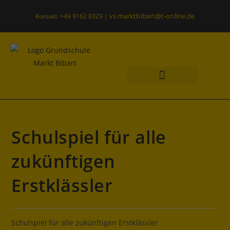
vs.marktbibart@t-online.de
Kontakt: +49 9162 8329 |
Was uns wichtig ist
Offener Ganztag
Schulspiel für alle
zukünftigen
Erstklässler
Schulspiel für alle zukünftigen Erstklässler