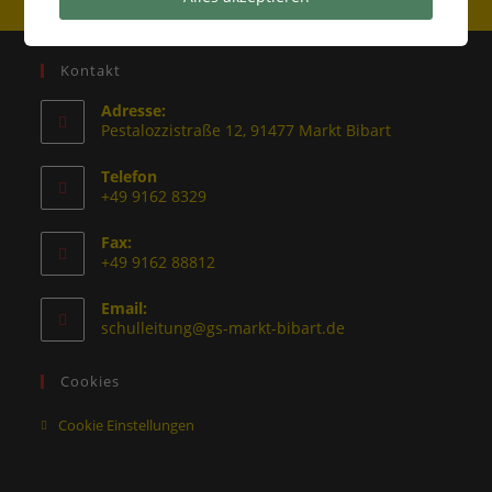
Kontakt
Adresse:
Pestalozzistraße 12, 91477 Markt Bibart
Telefon
+49 9162 8329
Fax:
+49 9162 88812
Email:
schulleitung@gs-markt-bibart.de
Cookies
Cookie Einstellungen