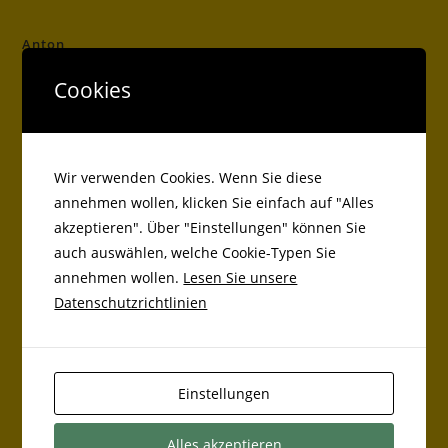
Anton
Cookies
Antolin
Wir verwenden Cookies. Wenn Sie diese
Kreisbücherei
annehmen wollen, klicken Sie einfach auf "Alles
akzeptieren". Über "Einstellungen" können Sie
auch auswählen, welche Cookie-Typen Sie
Beiträge
annehmen wollen.
Lesen Sie unsere
Datenschutzrichtlinien
Markt Bibarter Grundschüler als Balltester bei Adidas
Lauftag an der Grundschule Markt Bibart
Einstellungen
Basketball
Alles akzeptieren