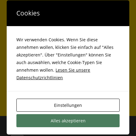
Antolin
Cookies
Kreisbücherei
Wir verwenden Cookies. Wenn Sie diese
annehmen wollen, klicken Sie einfach auf "Alles
akzeptieren". Über "Einstellungen" können Sie
Beiträge
auch auswählen, welche Cookie-Typen Sie
Markt Bibarter Grundschüler als Balltester bei Adidas
annehmen wollen.
Lesen Sie unsere
Datenschutzrichtlinien
Lauftag an der Grundschule Markt Bibart
Basketball
Einstellungen
Alles akzeptieren
Kontakt